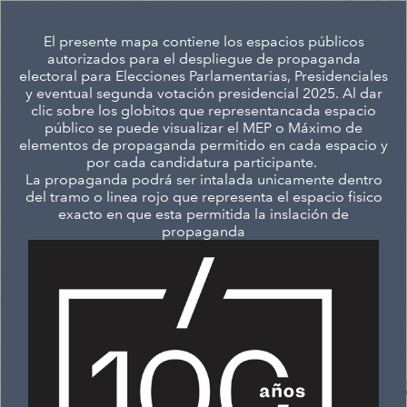
+
Search
El presente mapa contiene los espacios públicos
–
autorizados para el despliegue de propaganda
electoral para Elecciones Parlamentarias, Presidenciales
y eventual segunda votación presidencial 2025. Al dar
clic sobre los globitos que representancada espacio
público se puede visualizar el MEP o Máximo de
elementos de propaganda permitido en cada espacio y
por cada candidatura participante.
La propaganda podrá ser intalada unicamente dentro
del tramo o linea rojo que representa el espacio fisico
exacto en que esta permitida la inslación de
propaganda
1km
Esri, NASA, NGA, USGS
|
Esri, TomTom, Garmin, METI/NASA, USGS